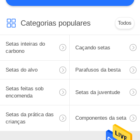
CONTROLE
DA
QUALIDADE
Categorias populares
Todos
CONTACTE-
Setas inteiras do
Caçando setas
NOS
carbono
Setas do alvo
Parafusos da besta
PEÇA
UMAS
Setas feitas sob
CITAÇÕES
Setas da juventude
encomenda
MAPA
Setas da prática das
Componentes da seta
DO
crianças
SITE