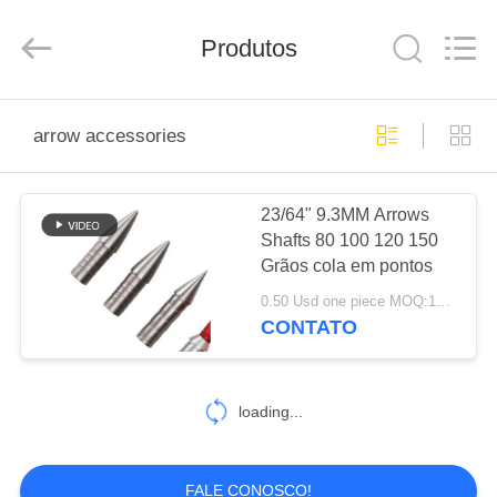
-
2026
Consistent
Arrows.
Produtos
All
Rights
Reserved.
CASA
arrow accessories
PRODUTOS
23/64" 9.3MM Arrows
Shafts 80 100 120 150
SOBRE
Grãos cola em pontos
NÓS
0.50 Usd one piece MOQ:12pcs
CONTATO
EXCURSÃO
DA
loading...
FÁBRICA
FALE CONOSCO!