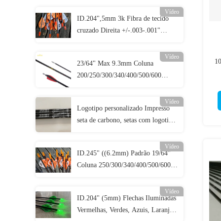
Vídeo
ID.204",5mm 3k Fibra de tecido
cruzado Direita +/-.003-.001"
Coluna 250/300/340/400/500 3K
Setas de caça de assassinos
Vídeo
10
23/64" Max 9.3mm Coluna
200/250/300/340/400/500/600
al
Diâmetro maior Direita.003-.001"
Setas de alvo 3D
Vídeo
Logotipo personalizado Impresso
seta de carbono, setas com logotipo
impresso, caça personalizada e setas
de alvo, parafusos de crossbow
Vídeo
ID.245" ((6.2mm) Padrão 19/64"
Coluna 250/300/340/400/500/600
Direita +/-.003-.001" Setas de
caça/alvo
Vídeo
ID.204" (5mm) Flechas Iluminadas
Vermelhas, Verdes, Azuis, Laranjas,