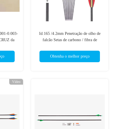
.001-0.003-
Id.165 /4.2mm Penetração de olho de
CRUZ da
falcão Setas de carbono / fibra de
BONO da
carbono Resistência ao impacto Setas de
00/500 da
caça
eço
Obtenha o melhor preço
Vídeo