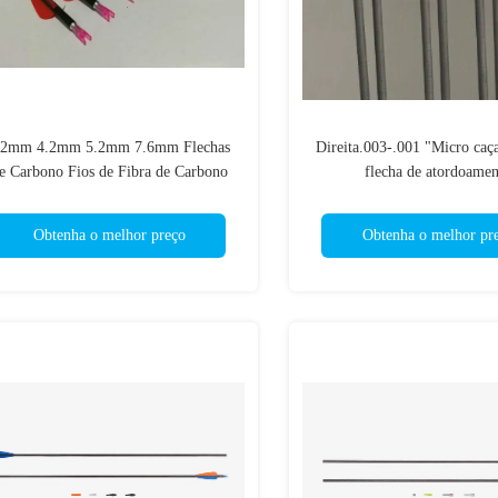
.2mm 4.2mm 5.2mm 7.6mm Flechas
Direita.003-.001 "Micro caça
e Carbono Fios de Fibra de Carbono
flecha de atordoamen
Arqueiros Extremamente durável
orçamento
Obtenha o melhor preço
Obtenha o melhor pr