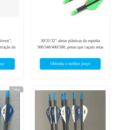
Woven”,
30/31/32" aletas plásticas da espinha
tração da
300/340/400/500, penas que caçam setas
caça aletas
para Recurve e a curva tradicional do
andCompound da curva
eço
Obtenha o melhor preço
Vídeo