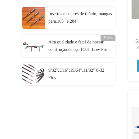
Amarelas, Roxas e Multicores com
Botão de Latão e Interruptor
Insertos e colares de titânio, mangas
para.165" e.204"
Vídeo
6
Alta qualidade e fácil de operar
d
construção de aço F50H Bow Press
e Draw Board com espessuras de 11
"-49" eixos
9/32",5/16",19/64",11/32" 8-32
Fios
70/80/90/100/125/150/175/200/250
Grãos parafusos em pontos de
campo de bala e combo