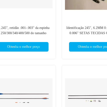
d.245”, retidão .001-.003" da espinha
Identificação 245", 6.2MM 0
250/300/340/400/500 do tamanho
0.006" SETAS TECIDAS 
padrão de 6.2mm, 31/32" fibra de
CAÇA da FIBRA do CAR
Mitsubishi que caça setas
ESPINHA 200/250/300/340/4
Obtenha o melhor preço
Obtenha o melhor pr
RETIDÃO 3K