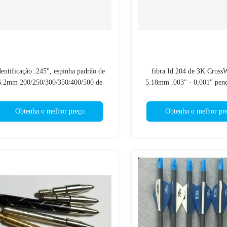
dentificação .245", espinha padrão de
fibra Id.204 de 3K Cross
6.2mm 200/250/300/350/400/500 de
5.18mm .003" - 0,001" pene
003" setas completas da retidão com
espinha 250/300/340/400 que 
aletas Fletched do blazer
das setas fletched
Obtenha o melhor preço
Obtenha o melhor pr