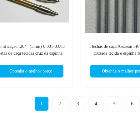
entificação .204" (5mm) 0.001-0.003"
Flechas de caça Assassin 3K
setas de caça tecidas cruz da espinha
cruzada tecida e espinha 
0/250/300/340/400 da fibra da retidão
3k
Obtenha o melhor preço
Obtenha o melhor pr
1
2
3
4
5
6