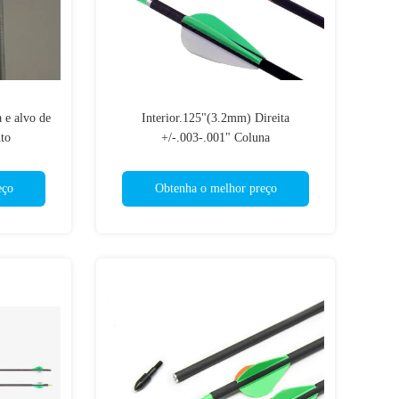
 e alvo de
Interior.125"(3.2mm) Direita
to
+/-.003-.001" Coluna
350/400/500/600/700/800/1000
Diâmetro menor Alvo Pinnacle Arrow
eço
Obtenha o melhor preço