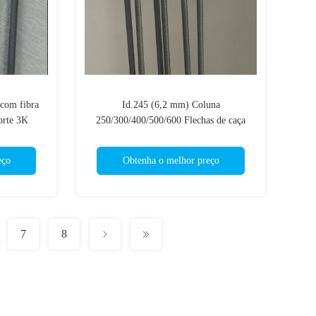
 com fibra
Id.245 (6,2 mm) Coluna
forte 3K
250/300/400/500/600 Flechas de caça
orçamento.003" Direita ou flechas mais
retas
eço
Obtenha o melhor preço
7
8