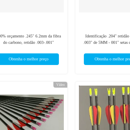
0% orçamento .245" 6.2mm da fibra
Identificação .204" retidã
do carbono, retidão .003-.001"
.003" de 5MM - 001" setas d
etas/penas de caça das setas da espinha
espinha 200/250/300/350/4
250/300/340/400/500
penetração
Obtenha o melhor preço
Obtenha o melhor pr
Vídeo