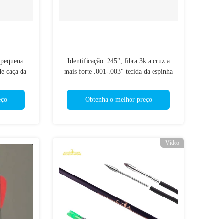
o pequena
Identificação .245", fibra 3k a cruz a
e caça da
mais forte .001-.003" tecida da espinha
00/500 da
200/250/300/340/400 de 6.2mm setas da
caça do trono da retidão
eço
Obtenha o melhor preço
Vídeo