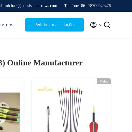
il michael@consistentarrows.com
Telefone: 86--18700949476


te-nos
Pedido Umas citações
3)
Online Manufacturer
Vídeo