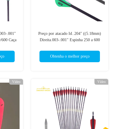
.003-.001"
Preço por atacado Id..204" ((5.18mm)
/600 Caça
Direita.003-.001" Espinha 250 a 600
lvo
Caça a Assassino/Alvo Setas
eço
Obtenha o melhor preço
Vídeo
Vídeo