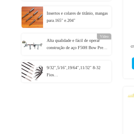
Amarelas, Roxas e Multicores com
Botão de Latão e Interruptor
Insertos e colares de titânio, mangas
para.165" e.204"
Vídeo
Alta qualidade e fácil de operar
c
construção de aço F50H Bow Press
e Draw Board com espessuras de 11
"-49" eixos
9/32",5/16",19/64",11/32" 8-32
Fios
70/80/90/100/125/150/175/200/250
Grãos parafusos em pontos de
campo de bala e combo