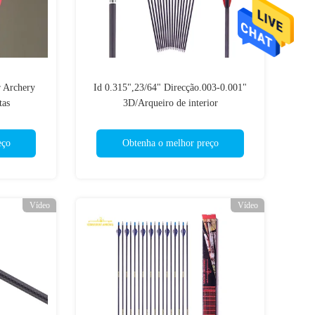
 Archery
Id 0.315",23/64" Direcção.003-0.001"
tas
3D/Arqueiro de interior
eço
Obtenha o melhor preço
Vídeo
Vídeo