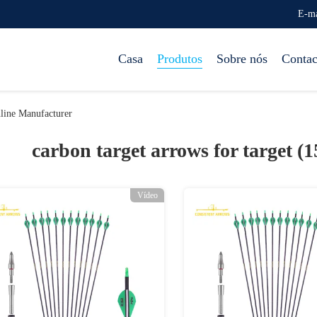
E-ma
Casa
Produtos
Sobre nós
Contac
line Manufacturer
carbon target arrows for target (
Vídeo