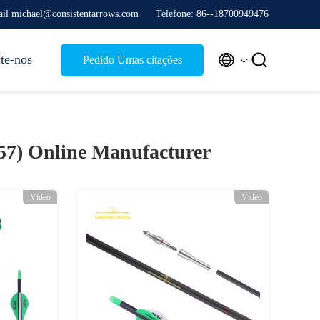
il michael@consistentarrows.com
Telefone: 86--18700949476


te-nos
Pedido Umas citações
157)
Online Manufacturer
Vídeo
Vídeo