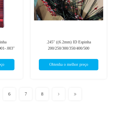
inha
.245" ((6.2mm) ID Espinha
001-.003"
200/250/300/350/400/500
rget de
Direita.003"-.001" Direita Caça/Alvo,
5mm
Explosão 3D pro Setas
eço
Obtenha o melhor preço
6
7
8