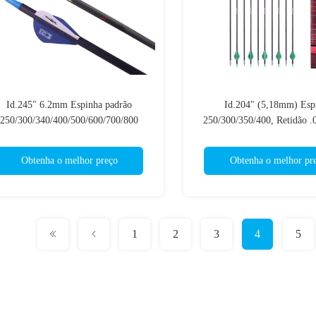
Id.245" 6.2mm Espinha padrão
Id.204" (5,18mm) Esp
250/300/340/400/500/600/700/800
250/300/350/400, Retidão .
recção.001-.003" Blast Hunting, Setas
Flechas de Caça Ultra Ta
de alvo 3D
Diâmetro Pequeno 
Obtenha o melhor preço
Obtenha o melhor pr
1
2
3
4
5