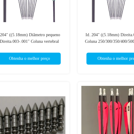
.204" ((5.18mm) Diâmetro pequeno
Id..204" ((5.18mm) Direita
Direita.003-.001" Coluna vertebral
Coluna 250/300/350/400/500
250/300/350/400/500/600 Assassin
Assassino/Pilatas de a
Hunting/Target Arrows
Obtenha o melhor preço
Obtenha o melhor pr