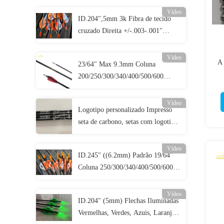
Vídeo
ID.204",5mm 3k Fibra de tecido
cruzado Direita +/-.003-.001"
Coluna 250/300/340/400/500 3K
Setas de caça de assassinos
Vídeo
A 
23/64" Max 9.3mm Coluna
200/250/300/340/400/500/600
Diâmetro maior Direita.003-.001"
Setas de alvo 3D
Vídeo
Logotipo personalizado Impresso
seta de carbono, setas com logotipo
impresso, caça personalizada e setas
de alvo, parafusos de crossbow
Vídeo
ID.245" ((6.2mm) Padrão 19/64"
Coluna 250/300/340/400/500/600
Direita +/-.003-.001" Setas de
caça/alvo
Vídeo
ID.204" (5mm) Flechas Iluminadas
Vermelhas, Verdes, Azuis, Laranjas,