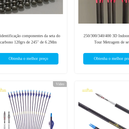
identificação componentes da seta do
250/300/340/400 3D Indoor
carbono 120grs de 245" de 6.2Mm
Tour Metragem de se
interrompe pontas
Obtenha o melhor preço
Obtenha o melhor pr
Vídeo