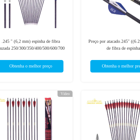
.245 " (6,2 mm) espinha de fibra
Preço por atacado.245" ((6.
ruzada 250/300/350/400/500/600/700
de fibra de espinha
caça e flechas de alvo
250/300/350/400/500/600/7
visão de setas
Obtenha o melhor preço
Obtenha o melhor pr
Vídeo