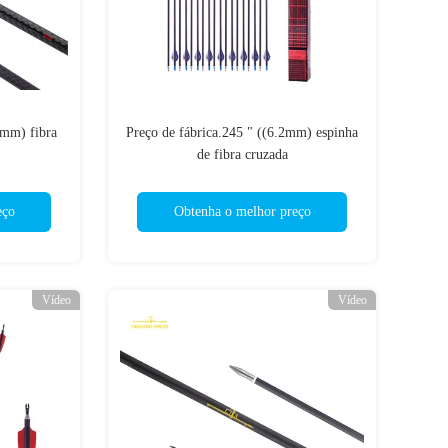
2mm) fibra
Preço de fábrica.245 " ((6.2mm) espinha
de fibra cruzada
00 caça e
250/300/350/400/500/600/700 caça e
alvo setas
eço
Obtenha o melhor preço
Vídeo
Vídeo