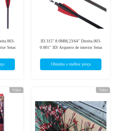
eita.003-
ID.315" 8.0MM,23/64" Direita.003-
rior Setas
0.001" 3D/ Arqueiro de interior Setas
grandes e alvo
eço
Obtenha o melhor preço
Vídeo
Vídeo