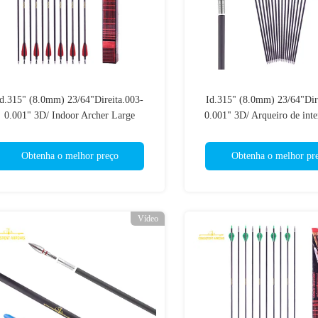
Id.315" (8.0mm) 23/64"Direita.003-
Id.315" (8.0mm) 23/64"Dir
0.001" 3D/ Indoor Archer Large
0.001" 3D/ Arqueiro de inte
Diameter Target Arrows
grandes e alvo
Obtenha o melhor preço
Obtenha o melhor pr
Vídeo