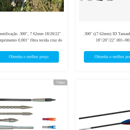
entificação .300", 7.62mm 18/20/22"
.300" ((7.62mm) ID Taman
mprimento 0,001" fibra tecida cruz do
18"/20"/22".001-/00
carbono da retidão, parafusos Forte-
Direita.001-.003" 3k Cro
pesados da besta do peso
Carbon Crossbow Bol
Obtenha o melhor preço
Obtenha o melhor pr
Vídeo