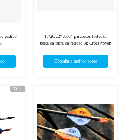
ho padrão
18/20/22" .001" parafusos fortes da
3"
besta da fibra da retidão 3k CrossWoven
ss woven
ts
eço
Obtenha o melhor preço
Vídeo