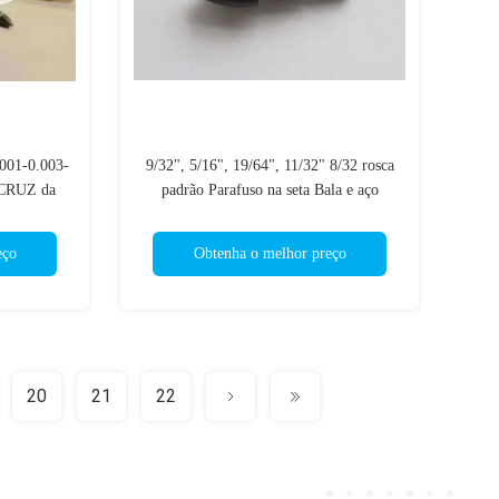
.001-0.003-
9/32", 5/16", 19/64", 11/32" 8/32 rosca
CRUZ da
padrão Parafuso na seta Bala e aço
BONO da
100/125/150 pontos de grão
00/500 da
eço
Obtenha o melhor preço
20
21
22