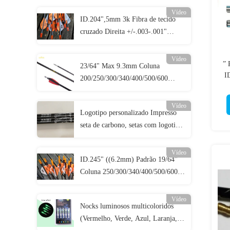
Vídeo
ID.204",5mm 3k Fibra de tecido
cruzado Direita +/-.003-.001"
Coluna 250/300/340/400/500 3K
Setas de caça de assassinos
Vídeo
”
23/64" Max 9.3mm Coluna
I
200/250/300/340/400/500/600
Diâmetro maior Direita.003-.001"
D
Setas de alvo 3D
Vídeo
Logotipo personalizado Impresso
seta de carbono, setas com logotipo
impresso, caça personalizada e setas
de alvo, parafusos de crossbow
Vídeo
ID.245" ((6.2mm) Padrão 19/64"
Coluna 250/300/340/400/500/600
Direita +/-.003-.001" Setas de
caça/alvo
Vídeo
Nocks luminosos multicoloridos
(Vermelho, Verde, Azul, Laranja,