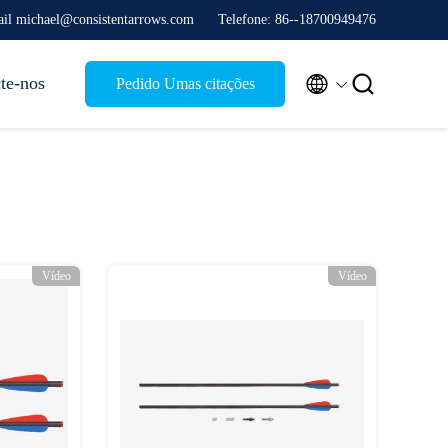
il michael@consistentarrows.com
Telefone: 86--18700949476


te-nos
Pedido Umas citações
Vídeo
Vídeo