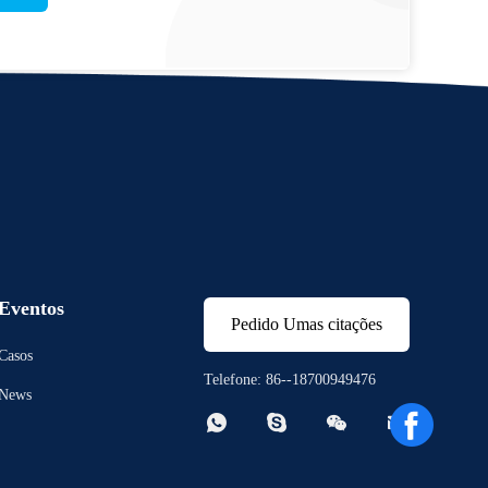
Eventos
Pedido Umas citações
Casos
Telefone: 86--18700949476
News



