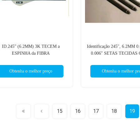
ID.245” (6.2MM) 3K TECEM a
Identificação 245", 6.2MM 0
ESPINHA da FIBRA
0.006" SETAS TECIDAS 
250/300/350/400/500/600 de 32" de
CAÇA da FIBRA do CAR
.003-.001" SETAS do TRONO da
ESPINHA 200/250/300/340/4
Obtenha o melhor preço
Obtenha o melhor pr
RETIDÃO HUNTING/TARGET
RETIDÃO 3K
15
16
17
18
19