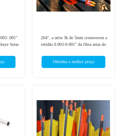
.003-.001"
.204", a série 3k de 5mm crosswoven a
keye Setas
retidão 0.003-0.001" da fibra setas do
terior
carbono da espinha
200/250/300/350/400 da caça do grande
eço
Obtenha o melhor preço
jogo