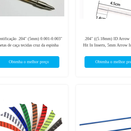
entificação .204" (5mm) 0.001-0.003"
.204" ((5.18mm) ID Arrow 
setas de caça tecidas cruz da espinha
Hit In Inserts, 5mm Arrow I
0/250/300/340/400 da fibra da retidão
Alumínio, Brass Half Out 
3k
Arrow Inserts
Obtenha o melhor preço
Obtenha o melhor pr