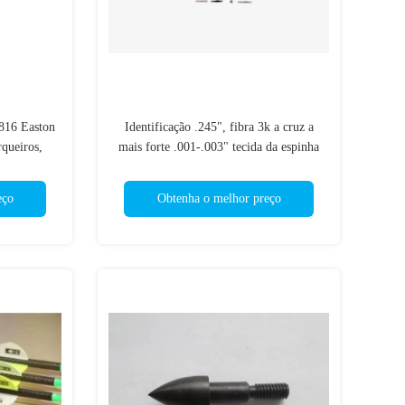
816 Easton
Identificação .245", fibra 3k a cruz a
rqueiros,
mais forte .001-.003" tecida da espinha
s
200/250/300/340/400 de 6.2mm setas da
caça do trono da retidão
eço
Obtenha o melhor preço