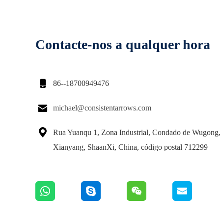
Contacte-nos a qualquer hora

86--18700949476

michael@consistentarrows.com

Rua Yuanqu 1, Zona Industrial, Condado de Wugong,
Xianyang, ShaanXi, China, código postal 712299