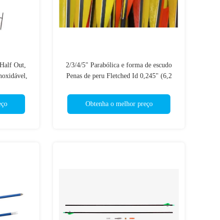
Half Out,
2/3/4/5" Parabólica e forma de escudo
noxidável,
Penas de peru Fletched Id 0,245" (6,2
e Hit In
mm) Espinha 300/400/500/600/700
Flechas de carbono
eço
Obtenha o melhor preço