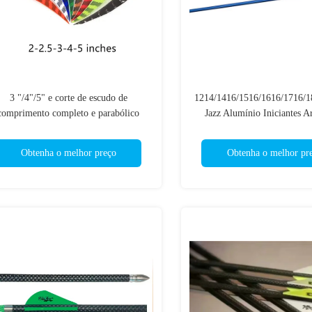
3 "/4"/5" e corte de escudo de
1214/1416/1516/1616/1716/1
comprimento completo e parabólico
Jazz Alumínio Iniciantes A
ólido e com barras esquerda e direita
Inicial, Filhos Seta
asa natural flecha de peru pena
Obtenha o melhor preço
Obtenha o melhor pr