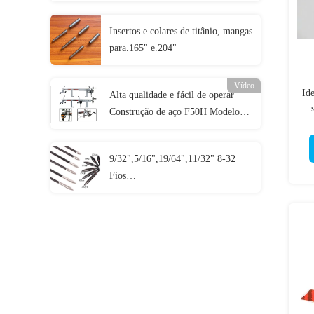
Amarelo, Roxo) com interruptor e
botão de latão para flechas ID.204"
Insertos e colares de titânio, mangas
(5mm)
para.165" e.204"
Vídeo
Id
Alta qualidade e fácil de operar
Construção de aço F50H Modelo
20
Distanças de 11 "-49" eixos Bow
Press com Drawing Board
9/32",5/16",19/64",11/32" 8-32
Fios
70/80/90/100/125/150/175/200/250
Grãos parafusos em pontos de
campo de bala e combo