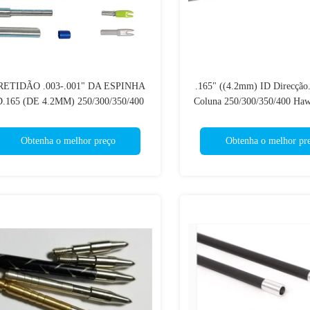
 RETIDÃO .003-.001" DA ESPINHA
.165" ((4.2mm) ID Direcção
D.165 (DE 4.2MM) 250/300/350/400
Coluna 250/300/350/400 Haw
PENETRAÇÃO DE PEQUENO
de caça com inserções, ex
IÂMETRO QUE CAÇA SETAS DE
Obtenha o melhor preço
Obtenha o melhor pr
HAWKEYE