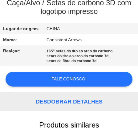
CONTROLE
Caça/Alvo / Setas de carbono 3D com
logotipo impresso
DA
QUALIDADE
Lugar de origem:
CHINA
CONTACTE-
Marca:
Consistent Arrows
NOS
Realçar:
,
165" setas do tiro ao arco do carbono
,
setas do tiro ao arco do carbono 3d
setas da fibra do carbono 3d
PEÇA
FALE CONOSCO!
UMAS
CITAÇÕES
DESDOBRAR DETALHES
MAPA
DO
Produtos similares
SITE