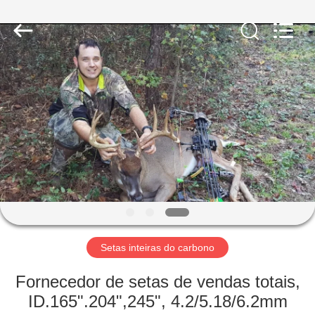
-
2026
Consistent
Arrows.
All
Rights
Reserved.
CASA
PRODUTOS
SOBRE
NÓS
EXCURSÃO
DA
Setas inteiras do carbono
FÁBRICA
Fornecedor de setas de vendas totais,
ID.165".204",245", 4.2/5.18/6.2mm