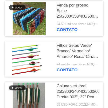
Venda por grosso
POLÍTICA
Spine
250/300/350/400/500/600/70
DE
Carbon Hunting And
PRIVACIDADE
24-50 Usd one dozen MOQ:Dez dúzias.
Target Arrow,Crossbow
CONTATO
Bolts
Filhos Setas Verde/
Branco/ Vermelho/
Amarelo/ Rosa/ Cinza/
Azul Cor Pintura
24 usd for one dozen MOQ:2 dúzias
coluna vertebral
CONTATO
400/500/600/700/800/1000/1
Carbon Arrows
Coluna vertebral
250/300/340/400/500/600/70
Direita.003", 32" Pena
natural empilhada
38 USD FOR 1 DOZEN MOQ:12pcs, uma dúzia