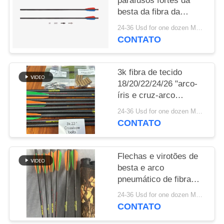
parafusos fortes da
besta da fibra da
POLÍTICA
retidão 3k CrossWoven
24-36 Usd for one dozen MOQ:2 dúzias
DE
CONTATO
PRIVACIDADE
3k fibra de tecido
18/20/22/24/26 "arco-
íris e cruz-arco
direita.003-.001" setas
24-36 Usd for one dozen MOQ:2 dúzias
e parafusos
CONTATO
Flechas e virotões de
besta e arco
pneumático de fibra
trançada 3k
24-36 Usd for one dozen MOQ:2 dúzias
18/20/22/24/26" com
CONTATO
retidão de .003-.001"