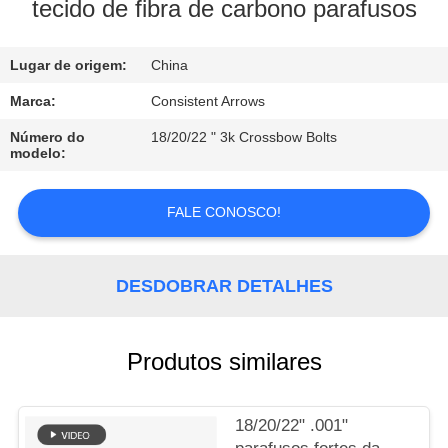
CONTROLE
tecido de fibra de carbono parafusos
DA
Lugar de origem:
China
QUALIDADE
Marca:
Consistent Arrows
CONTACTE-
Número do
18/20/22 " 3k Crossbow Bolts
modelo:
NOS
FALE CONOSCO!
PEÇA
UMAS
DESDOBRAR DETALHES
CITAÇÕES
MAPA
Produtos similares
DO
SITE
18/20/22" .001"