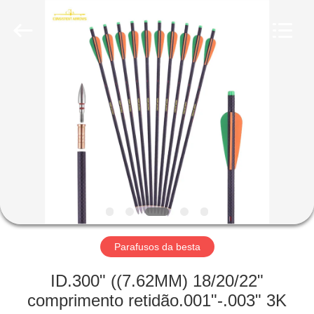
-
2026
Consistent
Arrows.
All
Rights
Reserved.
CASA
PRODUTOS
SOBRE
NÓS
EXCURSÃO
DA
Parafusos da besta
FÁBRICA
ID.300" ((7.62MM) 18/20/22"
comprimento retidão.001"-.003" 3K