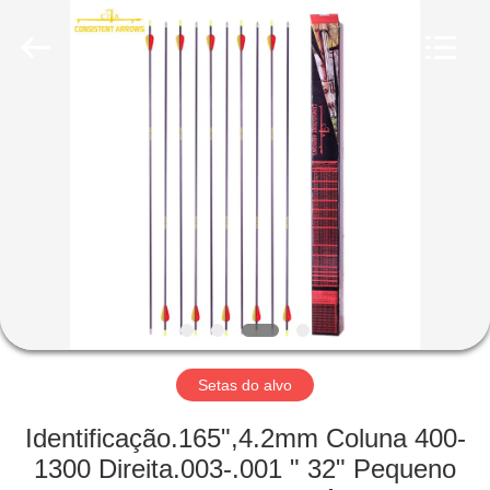
-
2026
Consistent
Arrows.
All
Rights
Reserved.
CASA
PRODUTOS
SOBRE
NÓS
EXCURSÃO
DA
Setas do alvo
FÁBRICA
Identificação.165",4.2mm Coluna 400-
1300 Direita.003-.001 " 32" Pequeno