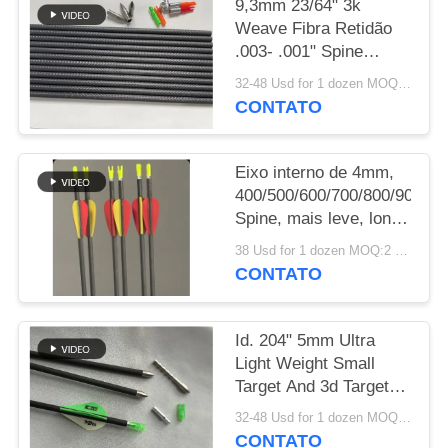
9,3mm 23/64" 3k
Weave Fibra Retidão
POLÍTICA
.003- .001" Spine
DE
250/300/350/400/500/600
32-48 Usd for 1 dozen MOQ:2 dúzias
Setas de Alvo de
PRIVACIDADE
CONTATO
Grande Diâmetro 3D
Indoor
Eixo interno de 4mm,
400/500/600/700/800/900/10
Spine, mais leve, longa
distância, micro
38 Usd for 1 dozen MOQ:2 dúzias
diâmetro, flecha de
CONTATO
alvo Winfly
Id. 204" 5mm Ultra
Light Weight Small
Target And 3d Target
Spine
32-48 Usd for 1 dozen MOQ:2 dúzias
250/300/350/400/500/600/70
CONTATO