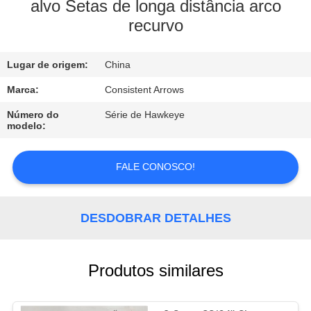
CONTROLE
alvo Setas de longa distância arco
recurvo
DA
QUALIDADE
Lugar de origem:
China
CONTACTE-
Marca:
Consistent Arrows
NOS
Número do
Série de Hawkeye
modelo:
PEÇA
FALE CONOSCO!
UMAS
CITAÇÕES
DESDOBRAR DETALHES
MAPA
Produtos similares
DO
SITE