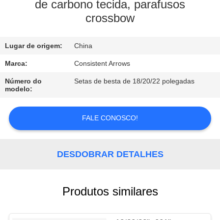
CONTROLE
de carbono tecida, parafusos
crossbow
DA
QUALIDADE
Lugar de origem:
China
CONTACTE-
Marca:
Consistent Arrows
NOS
Número do
Setas de besta de 18/20/22 polegadas
modelo:
PEÇA
FALE CONOSCO!
UMAS
CITAÇÕES
DESDOBRAR DETALHES
MAPA
Produtos similares
DO
SITE