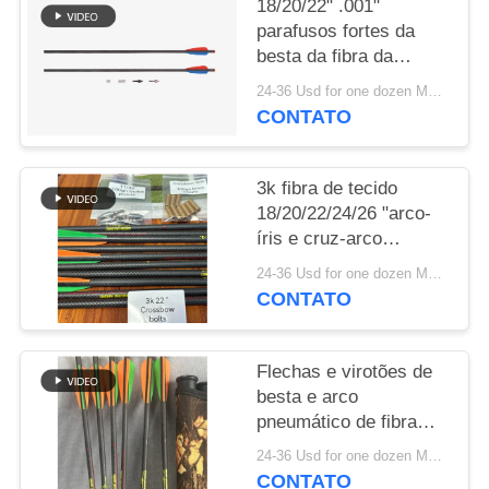
18/20/22" .001"
parafusos fortes da
POLÍTICA
besta da fibra da
DE
retidão 3k CrossWoven
24-36 Usd for one dozen MOQ:2 dúzias
PRIVACIDADE
CONTATO
3k fibra de tecido
18/20/22/24/26 "arco-
íris e cruz-arco
direita.003-.001" setas
24-36 Usd for one dozen MOQ:2 dúzias
e parafusos
CONTATO
Flechas e virotões de
besta e arco
pneumático de fibra
trançada 3k
24-36 Usd for one dozen MOQ:2 dúzias
18/20/22/24/26" com
CONTATO