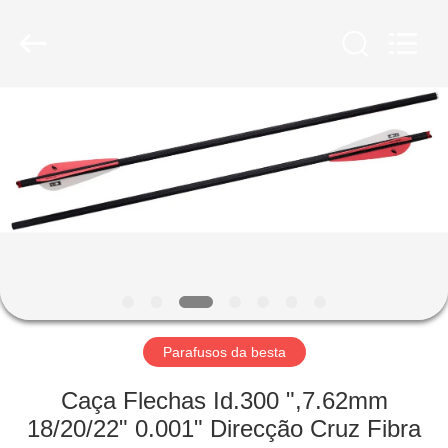
-
2026
Consistent
Arrows.
All
Rights
Reserved.
CASA
PRODUTOS
SOBRE
NÓS
EXCURSÃO
DA
Parafusos da besta
FÁBRICA
Caça Flechas Id.300 ",7.62mm
18/20/22" 0.001" Direcção Cruz Fibra