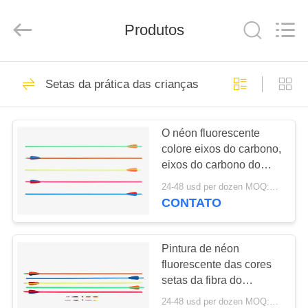
-
2026
Consistent
Arrows.
Produtos
All
Rights
Reserved.
CASA
29
Setas da prática das crianças
Setas inteiras do
PRODUTOS
carbono
O néon fluorescente
colore eixos do carbono,
SOBRE
eixos do carbono do
NÓS
fulgor da noite, pintura
24-48 usd per dozen MOQ:Antes de usar, verifique se o produto está em boas condições. Não use se houver algum defeito. Modif
da cor
CONTATO
93
EXCURSÃO
DA
Pintura de néon
Caçando setas
fluorescente das cores
FÁBRICA
setas da fibra do
carbono de 6,2 e de
24-48 usd per dozen MOQ:Antes de usar, verifique se o produto está em boas condições. Não use se houver algum defeito. Modif