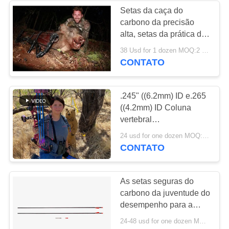
Setas da caça do
carbono da precisão
alta, setas da prática de
alvo da fibra do carbono
38 Usd for 1 dozen MOQ:2 dúzias
CONTATO
.245" ((6.2mm) ID e.265
((4.2mm) ID Coluna
vertebral
500/600/700/800/900/1000
24 usd for one dozen MOQ:2 dúzias
com 2" Vanas e penas
CONTATO
Setas de juventude
enroladas
As setas seguras do
carbono da juventude do
desempenho para a
criança/mulheres/acionador
24-48 usd for one dozen MOQ:2 dúzias
de partida, composto