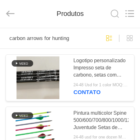
-
2026
Consistent
Arrows.
Produtos
All
Rights
Reserved.
CASA
carbon arrows for hunting
PRODUTOS
Logotipo personalizado
Impresso seta de
SOBRE
carbono, setas com
NÓS
logotipo impresso, caça
24-48 Usd for 1 color MOQ:12pcs
personalizada e setas
CONTATO
de alvo, parafusos de
EXCURSÃO
crossbow
DA
Pintura multicolor Spine
500/600/700/800/1000/1200/
FÁBRICA
Juventude Setas de
carbono, Starter Setas
24-48 usd for one dozen MOQ:2 dúzias