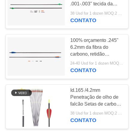
.001-.003" tecida da
POLÍTICA
espinha
38 Usd for 1 dozen MOQ:2 dúzias
200/250/300/340/400 de
CONTATO
DE
6.2mm setas da caça do
PRIVACIDADE
trono da retidão
100% orçamento .245"
6.2mm da fibra do
carbono, retidão
.003-.001" aletas/penas
24-40 Usd for 1 dozen MOQ:2 dúzias
de caça das setas da
CONTATO
espinha
250/300/340/400/500
Id.165 /4.2mm
Penetração de olho de
falcão Setas de carbono
/ fibra de carbono
38 Usd for 1 dozen MOQ:2 dúzias
Resistência ao impacto
CONTATO
Setas de caça