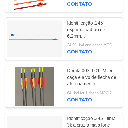
CONTROLE
de fibra de carbono
CONTATO
DA
QUALIDADE
Identificação .245",
espinha padrão de
6.2mm
CONTACTE-
200/250/300/350/400/500
24-50 Usd one dozen MOQ:1 dúzia
NOS
de .003" setas
CONTATO
completas da retidão
com aletas Fletched do
PEÇA
blazer
Direita.003-.001 "Micro
UMAS
caça e alvo de flecha de
CITAÇÕES
atordoamento
84 Usd for 1 dozen MOQ:2 dúzias
CONTATO
MAPA
DO
Identificação .245", fibra
SITE
3k a cruz a mais forte