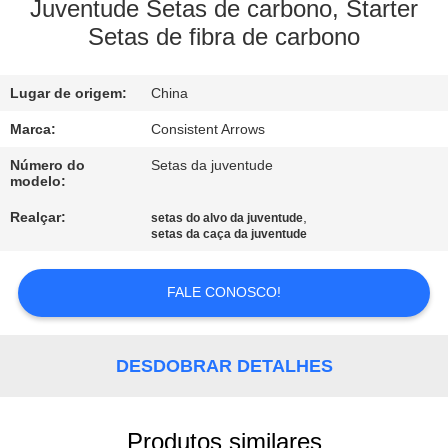
CONTROLE
Juventude Setas de carbono, Starter
Setas de fibra de carbono
DA
QUALIDADE
Lugar de origem:
China
CONTACTE-
Marca:
Consistent Arrows
NOS
Número do
Setas da juventude
modelo:
Realçar:
,
setas do alvo da juventude
PEÇA
setas da caça da juventude
UMAS
CITAÇÕES
FALE CONOSCO!
MAPA
DESDOBRAR DETALHES
DO
SITE
Produtos similares