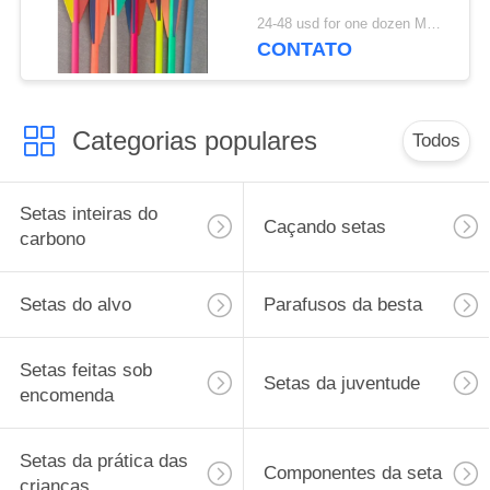
Neon Color Painting
24-48 usd for one dozen MOQ:2 dúzias
Setas
CONTATO
Categorias populares
Todos
Setas inteiras do
Caçando setas
carbono
Setas do alvo
Parafusos da besta
Setas feitas sob
Setas da juventude
encomenda
Setas da prática das
Componentes da seta
crianças