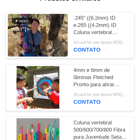
POLÍTICA
.245" ((6.2mm) ID
DE
e.265 ((4.2mm) ID
PRIVACIDADE
Coluna vertebral
500/600/700/800/900/1000
24 usd for one dozen MOQ:2 dúzias
com 2" Vanas e penas
CONTATO
Setas de juventude
enroladas
4mm e 6mm de
lâminas Fletched
Pronto para atirar
Youth Arrow
24 usd for one dozen MOQ:2 dúzias
CONTATO
Coluna vertebral
500/600/700/800 Fibra
pura Juventude Setas