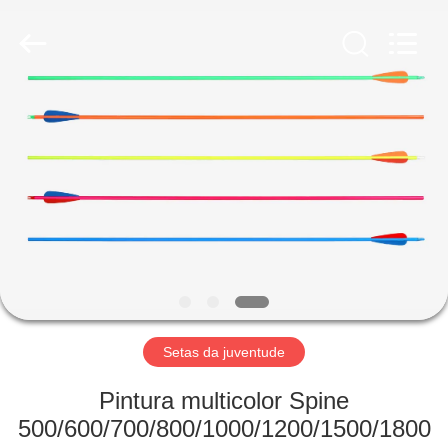
-
2026
Consistent
Arrows.
All
Rights
Reserved.
CASA
PRODUTOS
SOBRE
NÓS
EXCURSÃO
DA
Setas da juventude
FÁBRICA
Pintura multicolor Spine
500/600/700/800/1000/1200/1500/1800