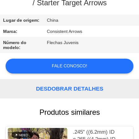
CONTROLE
/ Starter Target Arrows
DA
Lugar de origem:
China
QUALIDADE
Marca:
Consistent Arrows
CONTACTE-
Número do
Flechas Juvenis
modelo:
NOS
FALE CONOSCO!
PEÇA
UMAS
DESDOBRAR DETALHES
CITAÇÕES
MAPA
Produtos similares
DO
SITE
.245" ((6.2mm) ID