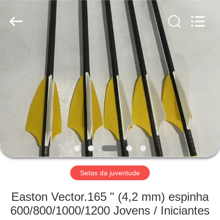
-
2026
Consistent
Arrows.
All
Rights
Reserved.
CASA
PRODUTOS
SOBRE
NÓS
EXCURSÃO
DA
Setas da juventude
FÁBRICA
Easton Vector.165 " (4,2 mm) espinha
600/800/1000/1200 Jovens / Iniciantes