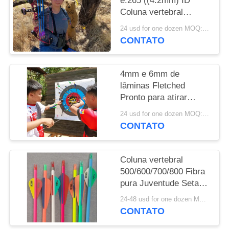
e.265 ((4.2mm) ID
Coluna vertebral
POLÍTICA
500/600/700/800/900/1000
24 usd for one dozen MOQ:2 dúzias
DE
com 2" Vanas e penas
CONTATO
Setas de juventude
PRIVACIDADE
enroladas
4mm e 6mm de
lâminas Fletched
Pronto para atirar
Youth Arrow
24 usd for one dozen MOQ:2 dúzias
CONTATO
Coluna vertebral
500/600/700/800 Fibra
pura Juventude Setas
Neon Color Painting
24-48 usd for one dozen MOQ:2 dúzias
Setas
CONTATO