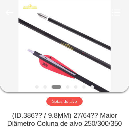
-
2026
Consistent
Arrows.
All
Rights
Reserved.
CASA
PRODUTOS
SOBRE
NÓS
EXCURSÃO
DA
Setas do alvo
FÁBRICA
(ID.386?? / 9.8MM) 27/64?? Maior
Diâmetro Coluna de alvo 250/300/350