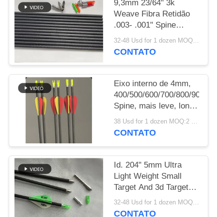
9,3mm 23/64" 3k
Weave Fibra Retidão
POLÍTICA
.003- .001" Spine
DE
250/300/350/400/500/600
32-48 Usd for 1 dozen MOQ:2 dúzias
Setas de Alvo de
PRIVACIDADE
CONTATO
Grande Diâmetro 3D
Indoor
Eixo interno de 4mm,
400/500/600/700/800/900/10
Spine, mais leve, longa
distância, micro
38 Usd for 1 dozen MOQ:2 dúzias
diâmetro, flecha de
CONTATO
alvo Winfly
Id. 204" 5mm Ultra
Light Weight Small
Target And 3d Target
Spine
32-48 Usd for 1 dozen MOQ:2 dúzias
250/300/350/400/500/600/70
CONTATO