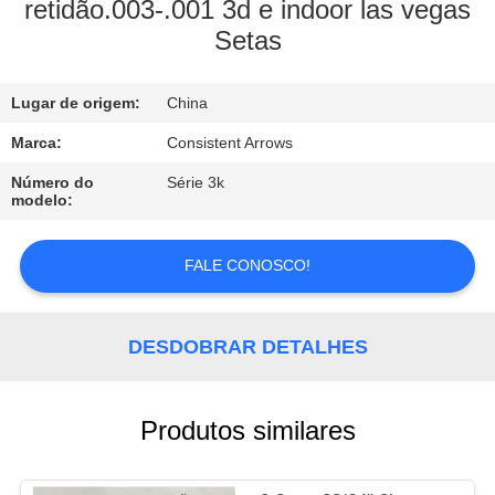
CONTROLE
retidão.003-.001 3d e indoor las vegas
Setas
DA
QUALIDADE
Lugar de origem:
China
CONTACTE-
Marca:
Consistent Arrows
NOS
Número do
Série 3k
modelo:
PEÇA
FALE CONOSCO!
UMAS
CITAÇÕES
DESDOBRAR DETALHES
MAPA
Produtos similares
DO
SITE