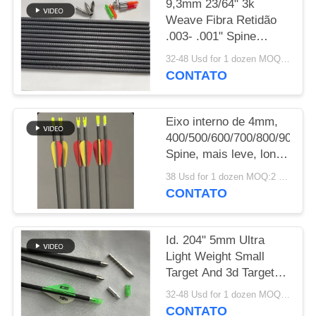
9,3mm 23/64" 3k
Weave Fibra Retidão
POLÍTICA
.003- .001" Spine
DE
250/300/350/400/500/600
32-48 Usd for 1 dozen MOQ:2 dúzias
Setas de Alvo de
PRIVACIDADE
CONTATO
Grande Diâmetro 3D
Indoor
Eixo interno de 4mm,
400/500/600/700/800/900/10
Spine, mais leve, longa
distância, micro
38 Usd for 1 dozen MOQ:2 dúzias
diâmetro, flecha de
CONTATO
alvo Winfly
Id. 204" 5mm Ultra
Light Weight Small
Target And 3d Target
Spine
32-48 Usd for 1 dozen MOQ:2 dúzias
250/300/350/400/500/600/70
CONTATO