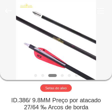
-
2026
Consistent
Arrows.
All
Rights
Reserved.
CASA
PRODUTOS
SOBRE
NÓS
EXCURSÃO
DA
Setas do alvo
FÁBRICA
ID.386/ 9.8MM Preço por atacado
27/64 ‰ Arcos de borda