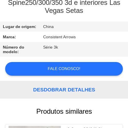
CONTROLE
Spine250/300/350 3d e interiores Las
Vegas Setas
DA
QUALIDADE
Lugar de origem:
China
CONTACTE-
Marca:
Consistent Arrows
NOS
Número do
Série 3k
modelo:
PEÇA
FALE CONOSCO!
UMAS
CITAÇÕES
DESDOBRAR DETALHES
MAPA
Produtos similares
DO
SITE