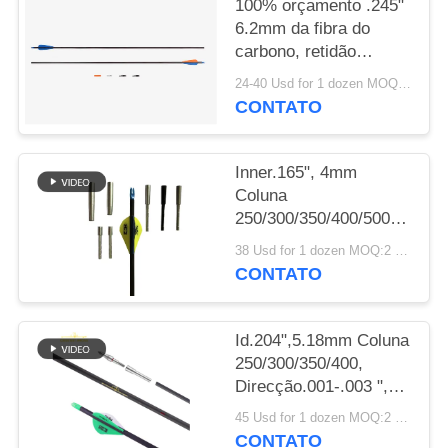
100% orçamento .245"
6.2mm da fibra do
POLÍTICA
carbono, retidão
DE
.003-.001" aletas/penas
24-40 Usd for 1 dozen MOQ:2 dúzias
de caça das setas da
PRIVACIDADE
CONTATO
espinha
250/300/340/400/500
Inner.165", 4mm
Coluna
250/300/350/400/500/600/80
Peso mais leve
38 Usd for 1 dozen MOQ:2 dúzias
Pequeno Diâmetro Alvo
CONTATO
de Caça Winfly flechas
Id.204",5.18mm Coluna
250/300/350/400,
Direcção.001-.003 ",
32" Peso leve 5mm
45 Usd for 1 dozen MOQ:2 dúzias
Ultra Target e Setas de
CONTATO