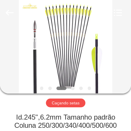
-
2026
Consistent
Arrows.
All
Rights
Reserved.
CASA
PRODUTOS
SOBRE
NÓS
EXCURSÃO
DA
Caçando setas
FÁBRICA
Id.245",6.2mm Tamanho padrão
Coluna 250/300/340/400/500/600