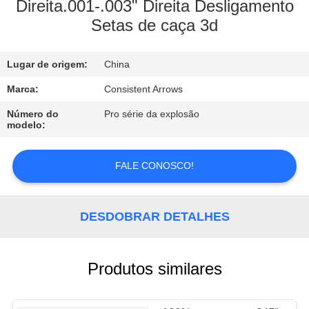
CONTROLE
Direita.001-.003" Direita Desligamento
Setas de caça 3d
DA
QUALIDADE
Lugar de origem:
China
CONTACTE-
Marca:
Consistent Arrows
NOS
Número do
Pro série da explosão
modelo:
PEÇA
FALE CONOSCO!
UMAS
CITAÇÕES
DESDOBRAR DETALHES
MAPA
Produtos similares
DO
SITE