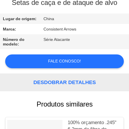
CONTROLE
Setas de caça e de ataque de alvo
DA
Lugar de origem:
China
QUALIDADE
Marca:
Consistent Arrows
CONTACTE-
Número do
Série Atacante
modelo:
NOS
FALE CONOSCO!
PEÇA
UMAS
DESDOBRAR DETALHES
CITAÇÕES
MAPA
Produtos similares
DO
SITE
100% orçamento .245"