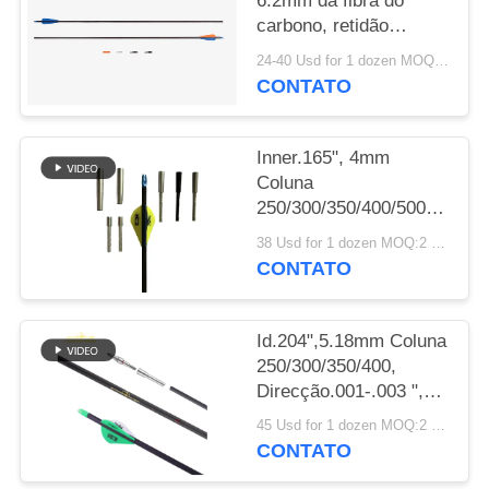
6.2mm da fibra do
carbono, retidão
POLÍTICA
.003-.001" aletas/penas
24-40 Usd for 1 dozen MOQ:2 dúzias
DE
de caça das setas da
CONTATO
espinha
PRIVACIDADE
250/300/340/400/500
Inner.165", 4mm
Coluna
250/300/350/400/500/600/80
Peso mais leve
38 Usd for 1 dozen MOQ:2 dúzias
Pequeno Diâmetro Alvo
CONTATO
de Caça Winfly flechas
Id.204",5.18mm Coluna
250/300/350/400,
Direcção.001-.003 ",
32" Peso leve 5mm
45 Usd for 1 dozen MOQ:2 dúzias
Ultra Target e Setas de
CONTATO
Caça