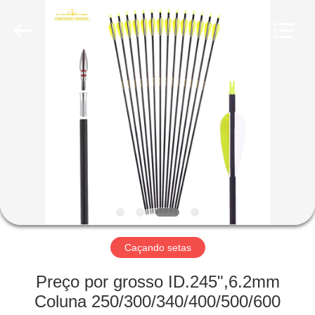
-
2026
Consistent
Arrows.
All
Rights
Reserved.
CASA
PRODUTOS
SOBRE
NÓS
EXCURSÃO
DA
Caçando setas
FÁBRICA
Preço por grosso ID.245",6.2mm
Coluna 250/300/340/400/500/600