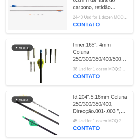
6.2mm da fibra do
carbono, retidão
POLÍTICA
.003-.001" aletas/penas
24-40 Usd for 1 dozen MOQ:2 dúzias
DE
de caça das setas da
CONTATO
espinha
PRIVACIDADE
250/300/340/400/500
Inner.165", 4mm
Coluna
250/300/350/400/500/600/80
Peso mais leve
38 Usd for 1 dozen MOQ:2 dúzias
Pequeno Diâmetro Alvo
CONTATO
de Caça Winfly flechas
Id.204",5.18mm Coluna
250/300/350/400,
Direcção.001-.003 ",
32" Peso leve 5mm
45 Usd for 1 dozen MOQ:2 dúzias
Ultra Target e Setas de
CONTATO
Caça