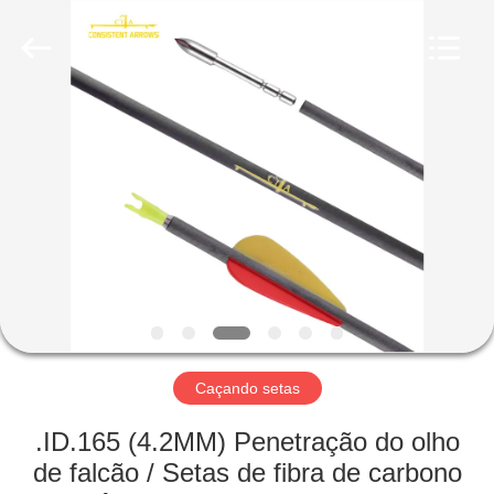
-
2026
Consistent
Arrows.
All
Rights
Reserved.
CASA
PRODUTOS
SOBRE
NÓS
EXCURSÃO
DA
Caçando setas
FÁBRICA
.ID.165 (4.2MM) Penetração do olho
de falcão / Setas de fibra de carbono