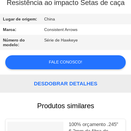
CONTROLE
Resistência ao impacto Setas de caça
DA
Lugar de origem:
China
QUALIDADE
Marca:
Consistent Arrows
CONTACTE-
Número do
Série de Hawkeye
modelo:
NOS
FALE CONOSCO!
PEÇA
UMAS
DESDOBRAR DETALHES
CITAÇÕES
MAPA
Produtos similares
DO
SITE
100% orçamento .245"