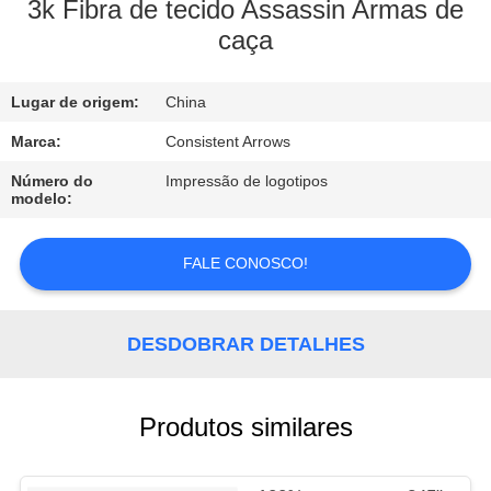
CONTROLE
3k Fibra de tecido Assassin Armas de
caça
DA
QUALIDADE
Lugar de origem:
China
CONTACTE-
Marca:
Consistent Arrows
NOS
Número do
Impressão de logotipos
modelo:
PEÇA
FALE CONOSCO!
UMAS
CITAÇÕES
DESDOBRAR DETALHES
MAPA
Produtos similares
DO
SITE