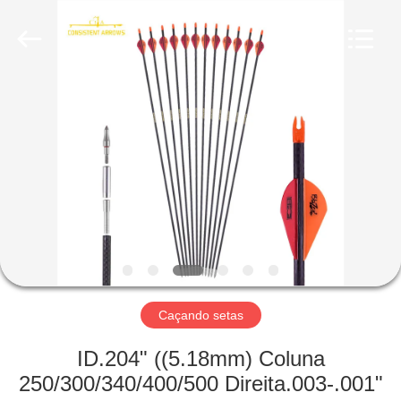
-
2026
Consistent
Arrows.
All
Rights
Reserved.
CASA
PRODUTOS
SOBRE
NÓS
EXCURSÃO
DA
Caçando setas
FÁBRICA
ID.204" ((5.18mm) Coluna
250/300/340/400/500 Direita.003-.001"