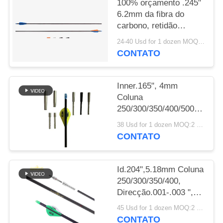
100% orçamento .245"
6.2mm da fibra do
POLÍTICA
carbono, retidão
DE
.003-.001" aletas/penas
24-40 Usd for 1 dozen MOQ:2 dúzias
de caça das setas da
PRIVACIDADE
CONTATO
espinha
250/300/340/400/500
Inner.165", 4mm
Coluna
250/300/350/400/500/600/80
Peso mais leve
38 Usd for 1 dozen MOQ:2 dúzias
Pequeno Diâmetro Alvo
CONTATO
de Caça Winfly flechas
Id.204",5.18mm Coluna
250/300/350/400,
Direcção.001-.003 ",
32" Peso leve 5mm
45 Usd for 1 dozen MOQ:2 dúzias
Ultra Target e Setas de
CONTATO